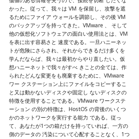
価値のある情報を失うので、接続を切断 したくな
かった。従って、我々は VM を保留し、攻撃を遮
るためにファイア ウォールを調節し、その後 VM 
のバックアップを持ってきた。VMware 、 そして
他の仮想化ソフトウェアの面白い使用法とは、VM 
を表に出す容易さと 速度である。一旦ハニーネッ
トが危険にさらされ、それからできるだけ多くを 
学んだならば、我々は最初からやり直したい。仮
想ハニーネットで我々がすべ きことの全ては、作
られたどんな変更をも廃棄するために、VMware 
ワー クステーション上にファイルをコピーするこ
と又は動かないディスクや固定し ないディスクの
特徴を使用することである。VMware ワークステ
ーション の別の特徴は、HostOS の背後のいくつ
かのネットワークを実行する能力 である。従っ
て、あなたが1つの箱だけを持っていれば、一方の
側のデータの 汚染について心配することなく、1つ