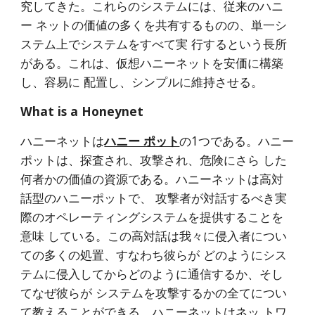
究してきた。これらのシステムには、従来のハニ
ー ネットの価値の多くを共有するものの、単一シ
ステム上でシステムをすべて実 行するという長所
がある。これは、仮想ハニーネットを安価に構築
し、容易に 配置し、シンプルに維持させる。
What is a Honeynet
ハニーネットは
ハニー ポット
の1つである。ハニー
ポットは、探査され、攻撃され、危険にさら した
何者かの価値の資源である。ハニーネットは高対
話型のハニーポットで、 攻撃者が対話するべき実
際のオペレーティングシステムを提供することを
意味 している。この高対話は我々に侵入者につい
ての多くの処置、すなわち彼らが どのようにシス
テムに侵入してからどのように通信するか、そし
てなぜ彼らが システムを攻撃するかの全てについ
て教えることができる。ハニーネットはネッ トワ