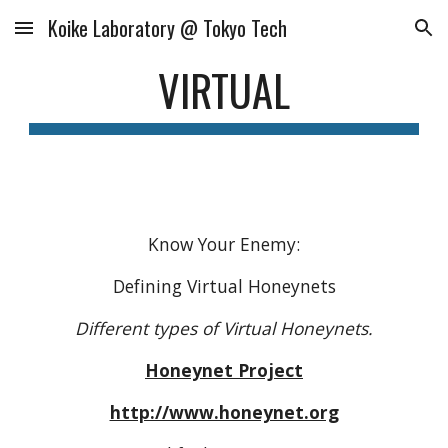
Koike Laboratory @ Tokyo Tech
Skip to main content
Skip to navigation
VIRTUAL
Know Your Enemy:
Defining Virtual Honeynets
Different types of Virtual Honeynets.
Honeynet Project
http://www.honeynet.org