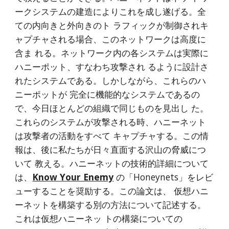
ークシステムの建造によりこれを成し遂げる。全
ての内向きと外向きのト ラフィックが制御されキ
ャプチャされる場合、このネットワークは高度に
含ま れる。ネットワーク内の各システムは実際に
ハニーポット、すなわち攻撃され るように設計さ
れたシステムである。しかしながら、これらのハ
ニーポットが 完全に機能的なシステムであるの
で、今日ほとんどの組織で同じものを見出し た。
これらのシステムが攻撃される時、ハニーネット
は攻撃者の活動をすべて キャプチャする。この情
報は、後に私たちが日々直面する沢山の脅威につ
いて 教える。ハニーネットの技術的詳細について
は、
Know Your Enemy
 の「Honeynets」をレビ
ューすることを奨励する。この論文は、 仮想ハニ
ーネットを構築する別の方法について記述する。
これは仮想ハニーネッ トの構築についての 